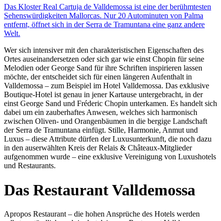
Das Kloster Real Cartuja de Valldemossa ist eine der berühmtesten
Sehenswürdigkeiten Mallorcas. Nur 20 Autominuten von Palma
entfernt, öffnet sich in der Serra de Tramuntana eine ganz andere
Welt.
Wer sich intensiver mit den charakteristischen Eigenschaften des
Ortes auseinandersetzen oder sich gar wie einst Chopin für seine
Melodien oder George Sand für ihre Schriften inspirieren lassen
möchte, der entscheidet sich für einen längeren Aufenthalt in
Valldemossa – zum Beispiel im Hotel Valldemossa. Das exklusive
Boutique-Hotel ist genau in jener Kartause untergebracht, in der
einst George Sand und Fréderic Chopin unterkamen. Es handelt sich
dabei um ein zauberhaftes Anwesen, welches sich harmonisch
zwischen Oliven- und Orangenbäumen in die bergige Landschaft
der Serra de Tramuntana einfügt. Stille, Harmonie, Anmut und
Luxus – diese Attribute dürfen der Luxusunterkunft, die noch dazu
in den auserwählten Kreis der Relais & Châteaux-Mitglieder
aufgenommen wurde – eine exklusive Vereinigung von Luxushotels
und Restaurants.
Das Restaurant Valldemossa
Apropos Restaurant – die hohen Ansprüche des Hotels werden