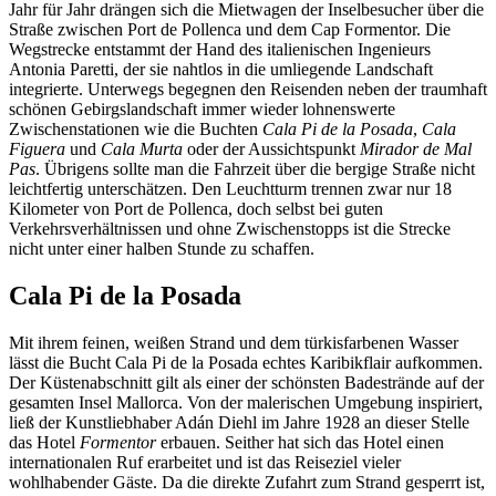
Jahr für Jahr drängen sich die Mietwagen der Inselbesucher über die
Straße zwischen Port de Pollenca und dem Cap Formentor. Die
Wegstrecke entstammt der Hand des italienischen Ingenieurs
Antonia Paretti, der sie nahtlos in die umliegende Landschaft
integrierte. Unterwegs begegnen den Reisenden neben der traumhaft
schönen Gebirgslandschaft immer wieder lohnenswerte
Zwischenstationen wie die Buchten
Cala Pi de la Posada
,
Cala
Figuera
und
Cala Murta
oder der Aussichtspunkt
Mirador de Mal
Pas
. Übrigens sollte man die Fahrzeit über die bergige Straße nicht
leichtfertig unterschätzen. Den Leuchtturm trennen zwar nur 18
Kilometer von Port de Pollenca, doch selbst bei guten
Verkehrsverhältnissen und ohne Zwischenstopps ist die Strecke
nicht unter einer halben Stunde zu schaffen.
Cala Pi de la Posada
Mit ihrem feinen, weißen Strand und dem türkisfarbenen Wasser
lässt die Bucht Cala Pi de la Posada echtes Karibikflair aufkommen.
Der Küstenabschnitt gilt als einer der schönsten Badestrände auf der
gesamten Insel Mallorca. Von der malerischen Umgebung inspiriert,
ließ der Kunstliebhaber Adán Diehl im Jahre 1928 an dieser Stelle
das Hotel
Formentor
erbauen. Seither hat sich das Hotel einen
internationalen Ruf erarbeitet und ist das Reiseziel vieler
wohlhabender Gäste. Da die direkte Zufahrt zum Strand gesperrt ist,