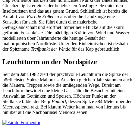
Cap Formentor markiert den nördlichsten Punkt der Baleareninsel.
Gleichzeitig ist er eines der beliebtesten Ausflugsziele unter den
Inseltouristen und das aus gutem Grund. Schließlich ist bereits die
Anfahrt von
Port de Pollenca
aus über die Landzunge eine
Sensation für sich. Sie führt durch eine malerische
Gebirgslandschaft und eröffnet immer neue Blicke auf die skurril
geformte Felsenküste. Die mächtigen Kräfte von Wind und Wasser
modellierten über Jahrhunderte die heutige Gestalt der
mallorquinischen Nordküste. Unter den Einheimischen ist deshalb
der Spitzname
Treffpunkt der Winde
für das Kap gebräuchlich.
Leuchtturm an der Nordspitze
Seit dem Jahr 1982 ziert der prachtvolle Leuchtturm die Spitze der
nördlichsten Spitze Mallorcas. Aus dem gleichen Jahr stammen auch
die Mauern, Treppen sowie die umliegenden Wege. Direkt am
Leuchtturm bewirtet eine kleine Gaststätte die Besucher mit einer
Auswahl an Getränken und Speisen. Höchster Punkt an der
Steilküste bildet der Berg
Fumart
, dessen Spitze 384 Meter über den
Meeresspiegel ragt. Bei klarem Wetter kann man von hier aus bis
hinüber auf die Nachbarinsel Menorca sehen.