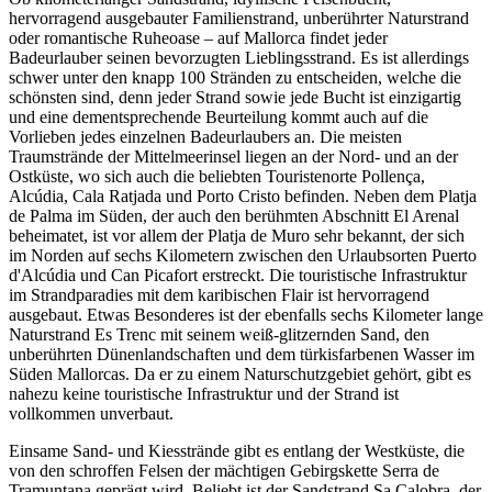
hervorragend ausgebauter Familienstrand, unberührter Naturstrand
oder romantische Ruheoase – auf Mallorca findet jeder
Badeurlauber seinen bevorzugten Lieblingsstrand. Es ist allerdings
schwer unter den knapp 100 Stränden zu entscheiden, welche die
schönsten sind, denn jeder Strand sowie jede Bucht ist einzigartig
und eine dementsprechende Beurteilung kommt auch auf die
Vorlieben jedes einzelnen Badeurlaubers an. Die meisten
Traumstrände der Mittelmeerinsel liegen an der Nord- und an der
Ostküste, wo sich auch die beliebten Touristenorte Pollença,
Alcúdia, Cala Ratjada und Porto Cristo befinden. Neben dem Platja
de Palma im Süden, der auch den berühmten Abschnitt El Arenal
beheimatet, ist vor allem der Platja de Muro sehr bekannt, der sich
im Norden auf sechs Kilometern zwischen den Urlaubsorten Puerto
d'Alcúdia und Can Picafort erstreckt. Die touristische Infrastruktur
im Strandparadies mit dem karibischen Flair ist hervorragend
ausgebaut. Etwas Besonderes ist der ebenfalls sechs Kilometer lange
Naturstrand Es Trenc mit seinem weiß-glitzernden Sand, den
unberührten Dünenlandschaften und dem türkisfarbenen Wasser im
Süden Mallorcas. Da er zu einem Naturschutzgebiet gehört, gibt es
nahezu keine touristische Infrastruktur und der Strand ist
vollkommen unverbaut.
Einsame Sand- und Kiesstrände gibt es entlang der Westküste, die
von den schroffen Felsen der mächtigen Gebirgskette Serra de
Tramuntana geprägt wird. Beliebt ist der Sandstrand Sa Calobra, der