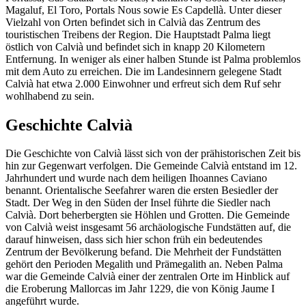
Magaluf, El Toro, Portals Nous sowie Es Capdellà. Unter dieser
Vielzahl von Orten befindet sich in Calvià das Zentrum des
touristischen Treibens der Region. Die Hauptstadt Palma liegt
östlich von Calvià und befindet sich in knapp 20 Kilometern
Entfernung. In weniger als einer halben Stunde ist Palma problemlos
mit dem Auto zu erreichen. Die im Landesinnern gelegene Stadt
Calvià hat etwa 2.000 Einwohner und erfreut sich dem Ruf sehr
wohlhabend zu sein.
Geschichte Calvià
Die Geschichte von Calvià lässt sich von der prähistorischen Zeit bis
hin zur Gegenwart verfolgen. Die Gemeinde Calvià entstand im 12.
Jahrhundert und wurde nach dem heiligen Ihoannes Caviano
benannt. Orientalische Seefahrer waren die ersten Besiedler der
Stadt. Der Weg in den Süden der Insel führte die Siedler nach
Calvià. Dort beherbergten sie Höhlen und Grotten. Die Gemeinde
von Calvià weist insgesamt 56 archäologische Fundstätten auf, die
darauf hinweisen, dass sich hier schon früh ein bedeutendes
Zentrum der Bevölkerung befand. Die Mehrheit der Fundstätten
gehört den Perioden Megalith und Prämegalith an. Neben Palma
war die Gemeinde Calvià einer der zentralen Orte im Hinblick auf
die Eroberung Mallorcas im Jahr 1229, die von König Jaume I
angeführt wurde.