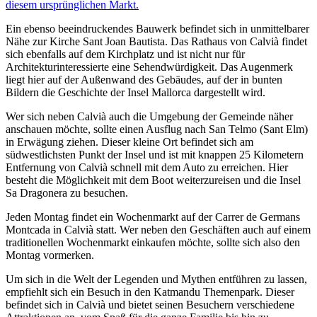
diesem ursprünglichen Markt.
Ein ebenso beeindruckendes Bauwerk befindet sich in unmittelbarer
Nähe zur Kirche Sant Joan Bautista. Das Rathaus von Calvià findet
sich ebenfalls auf dem Kirchplatz und ist nicht nur für
Architekturinteressierte eine Sehendwürdigkeit. Das Augenmerk
liegt hier auf der Außenwand des Gebäudes, auf der in bunten
Bildern die Geschichte der Insel Mallorca dargestellt wird.
Wer sich neben Calvià auch die Umgebung der Gemeinde näher
anschauen möchte, sollte einen Ausflug nach San Telmo (Sant Elm)
in Erwägung ziehen. Dieser kleine Ort befindet sich am
südwestlichsten Punkt der Insel und ist mit knappen 25 Kilometern
Entfernung von Calvià schnell mit dem Auto zu erreichen. Hier
besteht die Möglichkeit mit dem Boot weiterzureisen und die Insel
Sa Dragonera zu besuchen.
Jeden Montag findet ein Wochenmarkt auf der Carrer de Germans
Montcada in Calvià statt. Wer neben den Geschäften auch auf einem
traditionellen Wochenmarkt einkaufen möchte, sollte sich also den
Montag vormerken.
Um sich in die Welt der Legenden und Mythen entführen zu lassen,
empfiehlt sich ein Besuch in den Katmandu Themenpark. Dieser
befindet sich in Calvià und bietet seinen Besuchern verschiedene