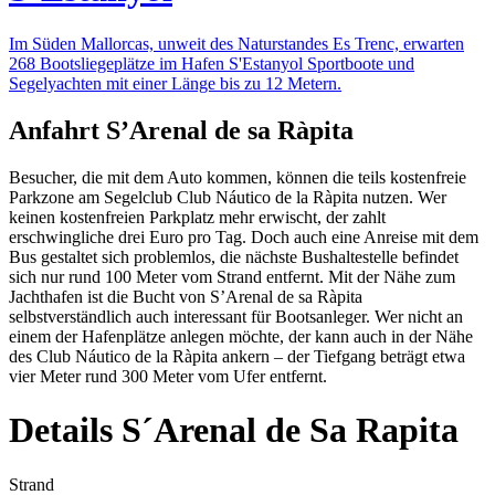
Im Süden Mallorcas, unweit des Naturstandes Es Trenc, erwarten
268 Bootsliegeplätze im Hafen S'Estanyol Sportboote und
Segelyachten mit einer Länge bis zu 12 Metern.
Anfahrt S’Arenal de sa Ràpita
Besucher, die mit dem Auto kommen, können die teils kostenfreie
Parkzone am Segelclub Club Náutico de la Ràpita nutzen. Wer
keinen kostenfreien Parkplatz mehr erwischt, der zahlt
erschwingliche drei Euro pro Tag. Doch auch eine Anreise mit dem
Bus gestaltet sich problemlos, die nächste Bushaltestelle befindet
sich nur rund 100 Meter vom Strand entfernt. Mit der Nähe zum
Jachthafen ist die Bucht von S’Arenal de sa Ràpita
selbstverständlich auch interessant für Bootsanleger. Wer nicht an
einem der Hafenplätze anlegen möchte, der kann auch in der Nähe
des Club Náutico de la Ràpita ankern – der Tiefgang beträgt etwa
vier Meter rund 300 Meter vom Ufer entfernt.
Details S´Arenal de Sa Rapita
Strand