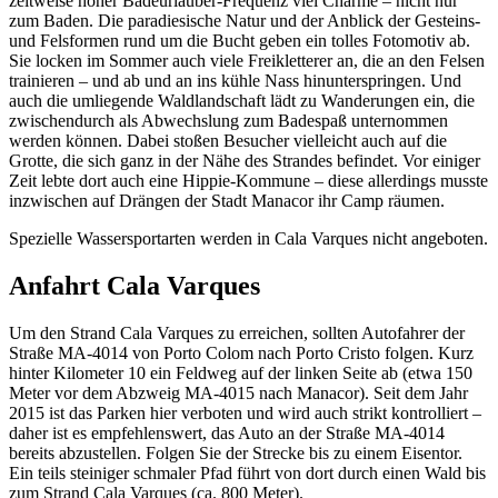
zeitweise hoher Badeurlauber-Frequenz viel Charme – nicht nur
zum Baden. Die paradiesische Natur und der Anblick der Gesteins-
und Felsformen rund um die Bucht geben ein tolles Fotomotiv ab.
Sie locken im Sommer auch viele Freikletterer an, die an den Felsen
trainieren – und ab und an ins kühle Nass hinunterspringen. Und
auch die umliegende Waldlandschaft lädt zu Wanderungen ein, die
zwischendurch als Abwechslung zum Badespaß unternommen
werden können. Dabei stoßen Besucher vielleicht auch auf die
Grotte, die sich ganz in der Nähe des Strandes befindet. Vor einiger
Zeit lebte dort auch eine Hippie-Kommune – diese allerdings musste
inzwischen auf Drängen der Stadt Manacor ihr Camp räumen.
Spezielle Wassersportarten werden in Cala Varques nicht angeboten.
Anfahrt Cala Varques
Um den Strand Cala Varques zu erreichen, sollten Autofahrer der
Straße MA-4014 von Porto Colom nach Porto Cristo folgen. Kurz
hinter Kilometer 10 ein Feldweg auf der linken Seite ab (etwa 150
Meter vor dem Abzweig MA-4015 nach Manacor). Seit dem Jahr
2015 ist das Parken hier verboten und wird auch strikt kontrolliert –
daher ist es empfehlenswert, das Auto an der Straße MA-4014
bereits abzustellen. Folgen Sie der Strecke bis zu einem Eisentor.
Ein teils steiniger schmaler Pfad führt von dort durch einen Wald bis
zum Strand Cala Varques (ca. 800 Meter).