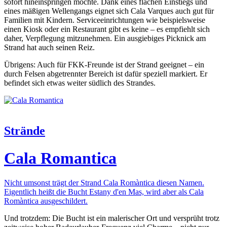
sofort hineinspringen möchte. Dank eines flachen Einstiegs und
eines mäßigen Wellengangs eignet sich Cala Varques auch gut für
Familien mit Kindern. Serviceeinrichtungen wie beispielsweise
einen Kiosk oder ein Restaurant gibt es keine – es empfiehlt sich
daher, Verpflegung mitzunehmen. Ein ausgiebiges Picknick am
Strand hat auch seinen Reiz.
Übrigens: Auch für FKK-Freunde ist der Strand geeignet – ein
durch Felsen abgetrennter Bereich ist dafür speziell markiert. Er
befindet sich etwas weiter südlich des Strandes.
Strände
Cala Romantica
Nicht umsonst trägt der Strand Cala Romàntica diesen Namen.
Eigentlich heißt die Bucht Estany d'en Mas, wird aber als Cala
Romàntica ausgeschildert.
Und trotzdem: Die Bucht ist ein malerischer Ort und versprüht trotz