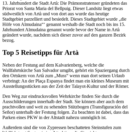
13. Jahrhundert die Stadt Artà: Die Prämonstratenser gründeten das
Priorat von Santa Maria del Bellpuig. Dieser Landsitz liegt etwas
südwestlich von Artà und von dort aus wurde das heutige
Stadtgebiet parzelliert und besiedelt. Dieses Stadtgebiet wurde „die
Höfe von Almudaina“‘ genannt weshalb die Stadt noch bis ins 15.
Jahrhundert Almudaina genannt wurde bevor der Name in Artà
geändert wurde, nachdem sich dieser zuvor auf den ganzen Bezirk
bezog.
Top 5 Reisetipps für Artà
Neben der Festung auf dem Kalvarienberg, welche die
Wallfahrtskirche San Salvador umgibt, gehört ein Spaziergang durch
den Ortskern von Artà zum „Muss“ wenn man dort seinen Urlaub
verbringt: An der Plaça Espanya findet man ein kleines Museum mit
Ausstellungsstücken aus der Zeit der Talayot-Kultur und der Römer.
Den Weg zur eindrucksvollen Wehrkirche finden Sie durch die
Ausschilderungen innerhalb der Stadt. Sie können aber auch dem
prachtvollen und weit zu sehenden Stützbogen (Transfiguración del
Señor) unterhalb der Festung folgen. Zu beachten ist dabei, dass das
Parken eines PKW in der Altstadt nahezu unmöglich ist.
Außerdem sind die von Zypressen beschatteten Steinstufen zum