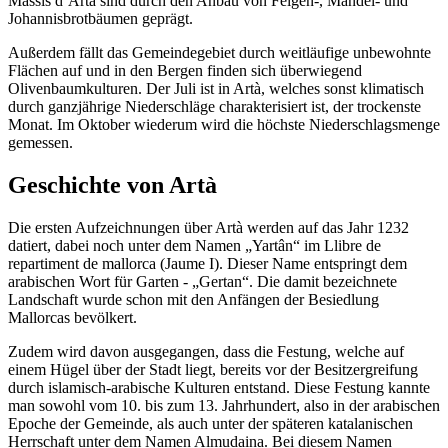
Massís d’Artà sind durch den Anbau von Feigen-, Mandel- und
Johannisbrotbäumen geprägt.
Außerdem fällt das Gemeindegebiet durch weitläufige unbewohnte
Flächen auf und in den Bergen finden sich überwiegend
Olivenbaumkulturen. Der Juli ist in Artà, welches sonst klimatisch
durch ganzjährige Niederschläge charakterisiert ist, der trockenste
Monat. Im Oktober wiederum wird die höchste Niederschlagsmenge
gemessen.
Geschichte von Artà
Die ersten Aufzeichnungen über Artà werden auf das Jahr 1232
datiert, dabei noch unter dem Namen „Yartân“ im Llibre de
repartiment de mallorca (Jaume I). Dieser Name entspringt dem
arabischen Wort für Garten - „Gertan“. Die damit bezeichnete
Landschaft wurde schon mit den Anfängen der Besiedlung
Mallorcas bevölkert.
Zudem wird davon ausgegangen, dass die Festung, welche auf
einem Hügel über der Stadt liegt, bereits vor der Besitzergreifung
durch islamisch-arabische Kulturen entstand. Diese Festung kannte
man sowohl vom 10. bis zum 13. Jahrhundert, also in der arabischen
Epoche der Gemeinde, als auch unter der späteren katalanischen
Herrschaft unter dem Namen Almudaina. Bei diesem Namen