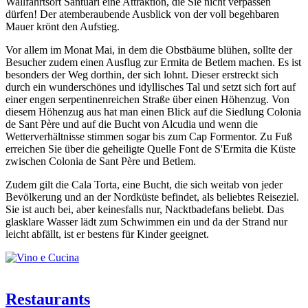
Wallfahrtsort Santuari eine Attraktion, die Sie nicht verpassen
dürfen! Der atemberaubende Ausblick von der voll begehbaren
Mauer krönt den Aufstieg.
Vor allem im Monat Mai, in dem die Obstbäume blühen, sollte der
Besucher zudem einen Ausflug zur Ermita de Betlem machen. Es ist
besonders der Weg dorthin, der sich lohnt. Dieser erstreckt sich
durch ein wunderschönes und idyllisches Tal und setzt sich fort auf
einer engen serpentinenreichen Straße über einen Höhenzug. Von
diesem Höhenzug aus hat man einen Blick auf die Siedlung Colonia
de Sant Père und auf die Bucht von Alcudia und wenn die
Wetterverhältnisse stimmen sogar bis zum Cap Formentor. Zu Fuß
erreichen Sie über die geheiligte Quelle Font de S'Ermita die Küste
zwischen Colonia de Sant Père und Betlem.
Zudem gilt die Cala Torta, eine Bucht, die sich weitab von jeder
Bevölkerung und an der Nordküste befindet, als beliebtes Reiseziel.
Sie ist auch bei, aber keinesfalls nur, Nacktbadefans beliebt. Das
glasklare Wasser lädt zum Schwimmen ein und da der Strand nur
leicht abfällt, ist er bestens für Kinder geeignet.
Restaurants