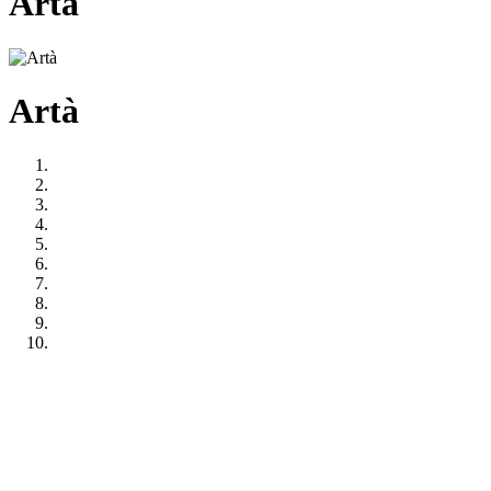
Artà
Artà