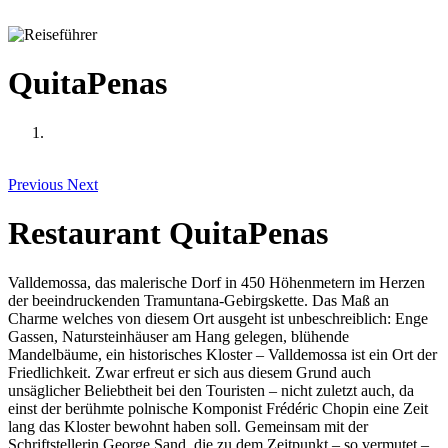
QuitaPenas
Previous
Next
Restaurant QuitaPenas
Valldemossa, das malerische Dorf in 450 Höhenmetern im Herzen
der beeindruckenden Tramuntana-Gebirgskette. Das Maß an
Charme welches von diesem Ort ausgeht ist unbeschreiblich: Enge
Gassen, Natursteinhäuser am Hang gelegen, blühende
Mandelbäume, ein historisches Kloster – Valldemossa ist ein Ort der
Friedlichkeit. Zwar erfreut er sich aus diesem Grund auch
unsäglicher Beliebtheit bei den Touristen – nicht zuletzt auch, da
einst der berühmte polnische Komponist Frédéric Chopin eine Zeit
lang das Kloster bewohnt haben soll. Gemeinsam mit der
Schriftstellerin George Sand, die zu dem Zeitpunkt – so vermutet –