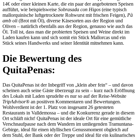
14€ oder einer kleinen Karte, die ein paar der angebotenen Speisen
aufführt, wie beispielsweise
Sobrasada con Higos
(eine typisch
mallorquinische luftgetrocknete Rohwurst mit frischen Feigen),
Pà
amb oli
(Brot mit Öl), diverse Käsesorten aus der Region und
Oliven – natürlich ebenfalls aus der Region, genauso wie auch das
Öl. Toll ist, dass man die probierten Speisen und Weine direkt im
Laden kaufen kann und sich somit ein Stück Mallorcas und ein
Stück seines Handwerks und seiner Identität mitnehmen kann.
Die Bewertung des
QuitaPenas:
Das QuitaPenas ist der Inbegriff von „klein aber fein“ – und davon
scheinen auch seine Gäste überzeugt zu sein – kurz nach Eröffnung
des Lokals mit Laden sprudelte es nur so auf der Reise-Website
TripAdvisor®
an positiven Kommentaren und Bewertungen.
Wohlverdient ist der 1. Platz von insgesamt 26 getesteten
Restaurants in Valldemossa – und die Konkurrenz gerade in diesem
Ort schläft nicht! QuitaPenas ist der ideale Ort für eine gemütliche
Verschnaufpause nach dem Wandern im umliegenden Tramuntana-
Gebirge, ideal für einen idyllischen Genussmoment obgleich auf
dem Stuhl, der Bank oder der Treppe und ideal für ein kulinarisches