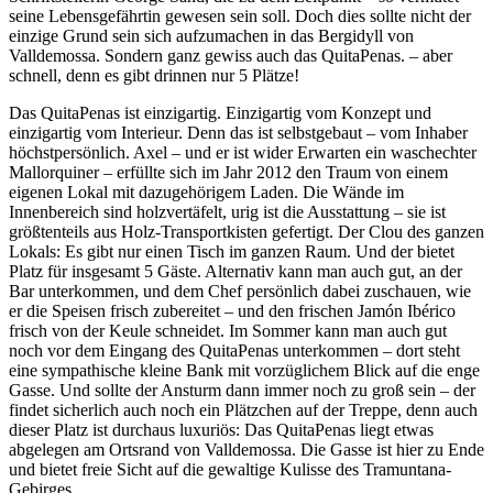
seine Lebensgefährtin gewesen sein soll. Doch dies sollte nicht der
einzige Grund sein sich aufzumachen in das Bergidyll von
Valldemossa. Sondern ganz gewiss auch das QuitaPenas. – aber
schnell, denn es gibt drinnen nur 5 Plätze!
Das QuitaPenas ist einzigartig. Einzigartig vom Konzept und
einzigartig vom Interieur. Denn das ist selbstgebaut – vom Inhaber
höchstpersönlich. Axel – und er ist wider Erwarten ein waschechter
Mallorquiner – erfüllte sich im Jahr 2012 den Traum von einem
eigenen Lokal mit dazugehörigem Laden. Die Wände im
Innenbereich sind holzvertäfelt, urig ist die Ausstattung – sie ist
größtenteils aus Holz-Transportkisten gefertigt. Der Clou des ganzen
Lokals: Es gibt nur einen Tisch im ganzen Raum. Und der bietet
Platz für insgesamt 5 Gäste. Alternativ kann man auch gut, an der
Bar unterkommen, und dem Chef persönlich dabei zuschauen, wie
er die Speisen frisch zubereitet – und den frischen Jamón Ibérico
frisch von der Keule schneidet. Im Sommer kann man auch gut
noch vor dem Eingang des QuitaPenas unterkommen – dort steht
eine sympathische kleine Bank mit vorzüglichem Blick auf die enge
Gasse. Und sollte der Ansturm dann immer noch zu groß sein – der
findet sicherlich auch noch ein Plätzchen auf der Treppe, denn auch
dieser Platz ist durchaus luxuriös: Das QuitaPenas liegt etwas
abgelegen am Ortsrand von Valldemossa. Die Gasse ist hier zu Ende
und bietet freie Sicht auf die gewaltige Kulisse des Tramuntana-
Gebirges.