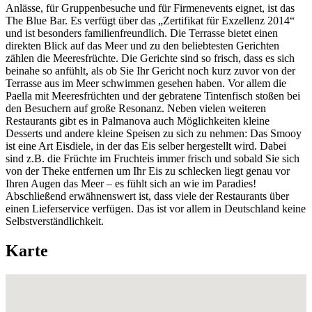
Anlässe, für Gruppenbesuche und für Firmenevents eignet, ist das
The Blue Bar. Es verfügt über das „Zertifikat für Exzellenz 2014“
und ist besonders familienfreundlich. Die Terrasse bietet einen
direkten Blick auf das Meer und zu den beliebtesten Gerichten
zählen die Meeresfrüchte. Die Gerichte sind so frisch, dass es sich
beinahe so anfühlt, als ob Sie Ihr Gericht noch kurz zuvor von der
Terrasse aus im Meer schwimmen gesehen haben. Vor allem die
Paella mit Meeresfrüchten und der gebratene Tintenfisch stoßen bei
den Besuchern auf große Resonanz. Neben vielen weiteren
Restaurants gibt es in Palmanova auch Möglichkeiten kleine
Desserts und andere kleine Speisen zu sich zu nehmen: Das Smooy
ist eine Art Eisdiele, in der das Eis selber hergestellt wird. Dabei
sind z.B. die Früchte im Fruchteis immer frisch und sobald Sie sich
von der Theke entfernen um Ihr Eis zu schlecken liegt genau vor
Ihren Augen das Meer – es fühlt sich an wie im Paradies!
Abschließend erwähnenswert ist, dass viele der Restaurants über
einen Lieferservice verfügen. Das ist vor allem in Deutschland keine
Selbstverständlichkeit.
Karte