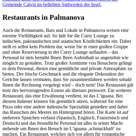
Gemeinde Calviá im beliebten Südwesten der Insel.
Restaurants in Palmanova
Auch die Restaurants, Bars und Lokale in Palmanova weisen eine
enorme Vielfältigkeit auf. So lädt Sie die Curry Lounge zu
indischen, pakistanischen und asiatischen Köstlichkeiten ein. Dabei
stellt es selbst kein Problem dar, wenn Sie in einer großen Gruppe
und ohne Reservierung in der Curry Lounge auflaufen – das
Personal ist stets bemüht Ihnen Ihren Aufenthalt so angenehm wie
möglich zu gestalten. Trotz großer Anstürme von Besuchern gelingt
es dem Personal, diesen eine gemütliche und private Atmosphäre zu
bieten. Der frische Geschmack und die elegante Dekoration der
Gerichte lassen vermuten, dass Sie zusammenfahren werden sobald
Ihnen die Rechnung vorgelegt wird – doch nein! Das Restaurant gilt
trotz des hervorragenden Essens als überaus preiswert. Ein weiteres
Restaurant, das eine Erwähnung verdient, ist das L’iguana. Bei
diesem Italiener können Sie gemütlich sitzen, während Sie eine
Pizza oder eine andere italienische Spezialität genießen und dabei
das Rauschen des Meeres im Hintergrund hören. Die Karte ist auf
mehreren Sprachen verfasst (Spanisch, Englisch, Französisch und
Deutsch) und das freundliche Personal tut alles in seiner Macht
stehende um Ihnen den Besuch im L’iguana ‚schmackhaft‘ zu
machen. Ein Restaurant, welches sich vor allem für romantische