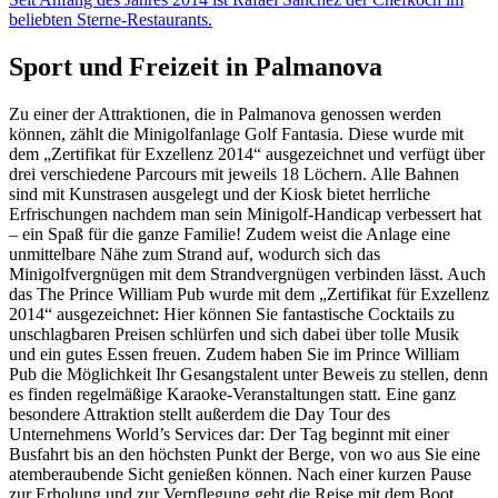
beliebten Sterne-Restaurants.
Sport und Freizeit in Palmanova
Zu einer der Attraktionen, die in Palmanova genossen werden
können, zählt die Minigolfanlage Golf Fantasia. Diese wurde mit
dem „Zertifikat für Exzellenz 2014“ ausgezeichnet und verfügt über
drei verschiedene Parcours mit jeweils 18 Löchern. Alle Bahnen
sind mit Kunstrasen ausgelegt und der Kiosk bietet herrliche
Erfrischungen nachdem man sein Minigolf-Handicap verbessert hat
– ein Spaß für die ganze Familie! Zudem weist die Anlage eine
unmittelbare Nähe zum Strand auf, wodurch sich das
Minigolfvergnügen mit dem Strandvergnügen verbinden lässt. Auch
das The Prince William Pub wurde mit dem „Zertifikat für Exzellenz
2014“ ausgezeichnet: Hier können Sie fantastische Cocktails zu
unschlagbaren Preisen schlürfen und sich dabei über tolle Musik
und ein gutes Essen freuen. Zudem haben Sie im Prince William
Pub die Möglichkeit Ihr Gesangstalent unter Beweis zu stellen, denn
es finden regelmäßige Karaoke-Veranstaltungen statt. Eine ganz
besondere Attraktion stellt außerdem die Day Tour des
Unternehmens World’s Services dar: Der Tag beginnt mit einer
Busfahrt bis an den höchsten Punkt der Berge, von wo aus Sie eine
atemberaubende Sicht genießen können. Nach einer kurzen Pause
zur Erholung und zur Verpflegung geht die Reise mit dem Boot