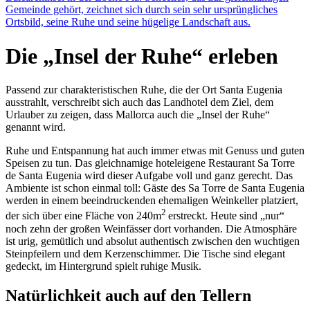
Gemeinde gehört, zeichnet sich durch sein sehr ursprüngliches
Ortsbild, seine Ruhe und seine hügelige Landschaft aus.
Die „Insel der Ruhe“ erleben
Passend zur charakteristischen Ruhe, die der Ort Santa Eugenia
ausstrahlt, verschreibt sich auch das Landhotel dem Ziel, dem
Urlauber zu zeigen, dass Mallorca auch die „Insel der Ruhe“
genannt wird.
Ruhe und Entspannung hat auch immer etwas mit Genuss und guten
Speisen zu tun. Das gleichnamige hoteleigene Restaurant Sa Torre
de Santa Eugenia wird dieser Aufgabe voll und ganz gerecht. Das
Ambiente ist schon einmal toll: Gäste des Sa Torre de Santa Eugenia
werden in einem beeindruckenden ehemaligen Weinkeller platziert,
2
der sich über eine Fläche von 240m
erstreckt. Heute sind „nur“
noch zehn der großen Weinfässer dort vorhanden. Die Atmosphäre
ist urig, gemütlich und absolut authentisch zwischen den wuchtigen
Steinpfeilern und dem Kerzenschimmer. Die Tische sind elegant
gedeckt, im Hintergrund spielt ruhige Musik.
Natürlichkeit auch auf den Tellern