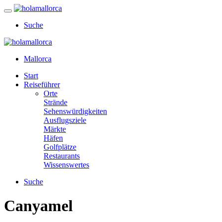
Suche
Mallorca
Start
Reiseführer
Orte
Strände
Sehenswürdigkeiten
Ausflugsziele
Märkte
Häfen
Golfplätze
Restaurants
Wissenswertes
Suche
Canyamel