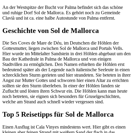
An der Westspitze der Bucht vor Palma befindet sich das schöne
und ruhige Dorf Sol de Mallorca. Es gehört noch zu Gemeinde
Clavià und ist ca. eine halbe Autostunde von Palma entfernt.
Geschichte von Sol de Mallorca
Die Ses Coves de Mare de Déu, im Deutschen die Höhlen der
Gottesmutter, liegen zwischen Sol de Mallorca und Portals Vells.
Hier wurde im Mittelalter Sandstein in drei Höhlen abgebaut um den
Bau der Kathedrale in Palma de Mallorca und von einigen
Stadtvillen zu ermöglichen. Den Namen erhielten die Höhlen erst
bedeutend später als der Legende nach italienische Seeleute in einen
schrecklichen Sturm gerieten und hier strandeten. Sie beteten in ihrer
Angst zur Mutter Gottes und schworen hier einen Altar zu errichten
sollten sie den Sturm überleben. In einer der Höhlen fanden sie
Zuflucht und lösten ihren Schwur ein. Die Höhlen kann man heute
noch betreten, sie eignen sich besonders für Gruselgeschichten,
welche am Strand auch schnell wieder vergessen sind.
Top 5 Reisetipps für Sol de Mallorca
Einen Ausflug ist Cala Vinyes mindestens wert. Hier gibt es einen
kleinen aber feinen Strand mit weißem Sand der flach in das