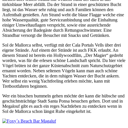
türkisblaue Meer abfällt. Da der Strand in einer geschützten Bucht
liegt, ist das Wasser sehr ruhig und auch Familien können den
Aufenthalt genießen. Am Strand weht die blaue Flagge welche eine
hohe Wasserqualität, gute Serviceanbindung und die Einhaltung
einiger Umweltauflagen verspricht, sowie eine ausreichende
Absicherung der Badegäste durch Rettungsschwimmer. Eine
Strandbar versorgt die Besucher mit Snacks und Getränken.
Sol de Mallorca selbst, verfügt mit der Cala Portals Vells über drei
eigene Strände. Auf einem der Strände ist auch FKK erlaubt. An
diesem Strand ist bereits ein Hollywoodfilm, „Der Magier“ gedreht
worden, was für die erlesen schöne Landschaft spricht. Da hier viele
Vögel brüten ist der ganze Küstenabschnitt zum Naturschutzgebiet
ernannt worden. Neben seltenen Vögeln kann man auch schöne
Yachten entdecken, die in dem ruhigen Wasser der Bucht ankern.
Wer selbst ein wenig Yachtfeeling erleben möchte, kann mit
Tretbootfahren beginnen.
Wer ein bisschen bummeln gehen möchte der kann die hübsche und
geschichtsträchtige Stadt Santa Ponsa besuchen gehen. Dort und in
Megalouf gibt es auch ein reges Nachtleben zu entdecken wenn in
Sol de Mallorca schon längst Ruhe eingekehrt ist.