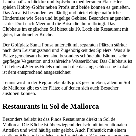
Landschaftsarchitektur und typischem mediterranen Flair. Hier
spielen Hobby-Golfer neben Profis und beide können es genießen.
Das Areal ist besonders weitläufig und bietet einige natürliche
Hindernisse wie Seen und hügelige Gebiete. Besonders angenehm
ist der Duft nach Meer und die Brise die ihn mitbringt. Das
Clubhaus im englischen Stil bietet als 19. Loch ein Restaurant mit
guter, traditioneller Küche.
Der Golfplatz Santa Ponsa unterteilt mit separaten Plätzen stärker
nach dem Leistungsstand und Zugehörigkeit des Spielers. Was alle
Plätze gemeinsam haben sind besonders schöne alte Bäume, sehr
gepflegte Vegetation und zahlreiche Wasserlöcher. Das Clubhaus ist
Teil eines 4-Sterne-Hotels und auch die das angeschlossene Lokal
ist dem entsprechend ausgezeichnet.
Tennis wird in der Region ebenfalls groß geschrieben, allein in Sol
de Mallorca gibt es vier Plätze auf denen sich auch Besucher
austoben können.
Restaurants in Sol de Mallorca
Besonders beliebt ist das Pinos Restaurante direkt in Sol de
Mallorca. Die Küche ist überwiegend deutsch mit internationalen
Anteilen und wird häufig sehr gelobt. Auch Frühstück mit einem
schönen Blick auf das Meer wird angeboten. Wer weder ausgehen