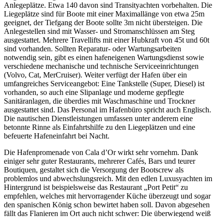
Anlegeplätze. Etwa 140 davon sind Transityachten vorbehalten. Die
Liegeplätze sind für Boote mit einer Maximallänge von etwa 25m
geeignet, der Tiefgang der Boote sollte 3m nicht übersteigen. Die
Anlegestellen sind mit Wasser- und Stromanschlüssen am Steg
ausgestattet. Mehrere Travellifts mit einer Hubkraft von 45t und 60t
sind vorhanden. Sollten Reparatur- oder Wartungsarbeiten
notwendig sein, gibt es einen hafeneigenen Wartungsdienst sowie
verschiedene mechanische und technische Serviceeinrichtungen
(Volvo, Cat, MerCruiser). Weiter verfügt der Hafen über ein
umfangreiches Serviceangebot: Eine Tankstelle (Super, Diesel) ist
vorhanden, so auch eine Slipanlage und moderne gepflegte
Sanitäranlagen, die überdies mit Waschmaschine und Trockner
ausgestattet sind. Das Personal im Hafenbüro spricht auch Englisch.
Die nautischen Dienstleistungen umfassen unter anderem eine
betonnte Rinne als Einfahrtshilfe zu den Liegeplätzen und eine
befeuerte Hafeneinfahrt bei Nacht.
Die Hafenpromenade von Cala d’Or wirkt sehr vornehm. Dank
einiger sehr guter Restaurants, mehrerer Cafés, Bars und teurer
Boutiquen, gestaltet sich die Versorgung der Bootscrew als
problemlos und abwechslungsreich. Mit den edlen Luxusyachten im
Hintergrund ist beispielsweise das Restaurant „Port Petit“ zu
empfehlen, welches mit hervorragender Küche überzeugt und sogar
den spanischen König schon bewirtet haben soll. Davon abgesehen
fällt das Flanieren im Ort auch nicht schwer: Die überwiegend weiß