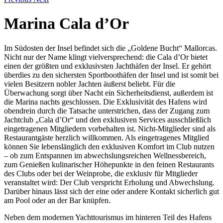
Marina Cala d’Or
Im Südosten der Insel befindet sich die „Goldene Bucht“ Mallorcas.
Nicht nur der Name klingt vielversprechend: die Cala d’Or bietet
einen der größten und exklusivsten Jachthäfen der Insel. Er gehört
überdies zu den sichersten Sportboothäfen der Insel und ist somit bei
vielen Besitzern nobler Jachten äußerst beliebt. Für die
Überwachung sorgt über Nacht ein Sicherheitsdienst, außerdem ist
die Marina nachts geschlossen. Die Exklusivität des Hafens wird
obendrein durch die Tatsache unterstrichen, dass der Zugang zum
Jachtclub „Cala d’Or“ und den exklusiven Services ausschließlich
eingetragenen Mitgliedern vorbehalten ist. Nicht-Mitglieder sind als
Restaurantgäste herzlich willkommen. Als eingetragenes Mitglied
können Sie lebenslänglich den exklusiven Komfort im Club nutzen
– ob zum Entspannen im abwechslungsreichen Wellnessbereich,
zum Genießen kulinarischer Höhepunkte in den feinen Restaurants
des Clubs oder bei der Weinprobe, die exklusiv für Mitglieder
veranstaltet wird: Der Club verspricht Erholung und Abwechslung.
Darüber hinaus lässt sich der eine oder andere Kontakt sicherlich gut
am Pool oder an der Bar knüpfen.
Neben dem modernen Yachttourismus im hinteren Teil des Hafens