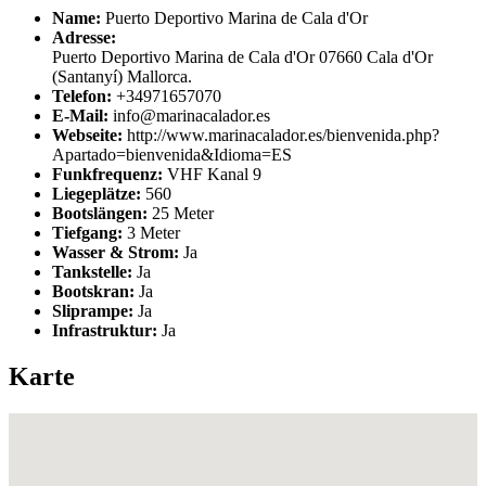
Name:
Puerto Deportivo Marina de Cala d'Or
Adresse:
Puerto Deportivo Marina de Cala d'Or 07660 Cala d'Or
(Santanyí) Mallorca.
Telefon:
+34971657070
E-Mail:
info@marinacalador.es
Webseite:
http://www.marinacalador.es/bienvenida.php?
Apartado=bienvenida&Idioma=ES
Funkfrequenz:
VHF Kanal 9
Liegeplätze:
560
Bootslängen:
25 Meter
Tiefgang:
3 Meter
Wasser & Strom:
Ja
Tankstelle:
Ja
Bootskran:
Ja
Sliprampe:
Ja
Infrastruktur:
Ja
Karte