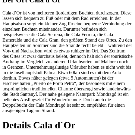
Cala d’Or ist von mehreren fjordartigen Buchten durchzogen. Diese
lassen sich bequem zu Fuß oder mit dem Rad erreichen. In der
Hauptsaison sorgt ein kleiner Zug für eine bequeme Verbindung der
einzelnen Buchten miteinander. Darunter befinden sich
beispielsweise die Cala Serrena, die Cala Ferrera, die Cala
Esmeralda und die Cala Gran, den größten Strand des Ortes. Zu den
Hauptzeiten im Sommer sind die Strände recht belebt – während der
Vor- und Nachsaison wird es etwas ruhiger im Ort. Das Zentrum
des Ortes ist zwar durchaus belebt, dennoch hält sich der touristische
Andrang im Vergleich zu anderen Urlaubsorten auf Mallorca noch
in Grenzen. Unternehmungslustige Urlauber haben es nicht weit bis
in die Inselhauptstadt Palma: Etwa 60km sind es mit dem Auto
dorthin. Etwas näher gelegen (etwa 5 Autominuten) ist der
Fischereihafen „Puerto de Porto Petro“, der besonders mit einem
ursprünglichen traditionellen Charme überzeugt sowie landeinwärts
die Stadt Santanyí. Der nahe gelegene Naturpark Mondragó ist ein
beliebtes Ausflugsziel für Wanderfreunde. Doch auch die
Doppelbucht der Cala Mondragó ist sehr zu empfehlen für einen
ausgiebigen Tag am Strand.
Details Cala d´Or