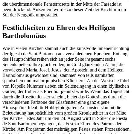
die überdimensionale Fensterrosette in der Mitte der Fassade ist
beeindruckend. Außerdem wurde zu dieser Zeit der Kirchturm im
Stil der Neugotik umgestaltet.
Festlichkeiten zu Ehren des Heiligen
Bartholomäus
Wie in vielen Kirchen stammt auch die kunstvolle Inneneinrichtung
der Iglesia de Sant Bartomeu aus verschiedenen Epochen. Entlang
des Hauptschiffes reihen sich an jeder Seite insgesamt sechs
Seitenkapellen. Ihre prachtvollen, in Gold glänzenden Altäre, die
vorwiegend Maria, Josef, Jesus, den Aposteln und dem Heiligen
Bartholomäus gewidmet sind, stammen von teils namhaften
spanischen und mallorquinischen Künstlern. An der Westseite führt
von Kapelle Nummer sieben ein Seiteneingang in einen idyllischen
Garten, der früher als Friedhof genutzt wurde. Wenn das Tageslicht
durch die Rosettenfenster scheint, bietet das Gotteshaus durch die
verschiedenen Farbtöne der Glasfenster eine ganz eigene
Atmosphäre. Ideal für Hobbyfotografen. Ansonsten stammt die
Beleuchtung hauptsächlich vom großen Kronleuchter in der Mitte
der Kirche. Jedes Jahr um den 24. August wird in Sóller die Fiesta
de Sant Bartomeu begangen, das Fest zu Ehren des Patrons der
Kirche. Am Programm des mehrtägigen Festes stehen Prozessionen,