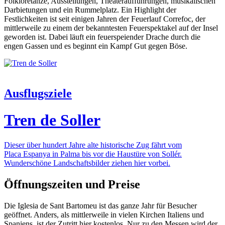
Folkloretänze, Ausstellungen, Theateraufführungen, musikalischen
Darbietungen und ein Rummelplatz. Ein Highlight der
Festlichkeiten ist seit einigen Jahren der Feuerlauf Correfoc, der
mittlerweile zu einem der bekanntesten Feuerspektakel auf der Insel
geworden ist. Dabei läuft ein feuerspeiender Drache durch die
engen Gassen und es beginnt ein Kampf Gut gegen Böse.
Ausflugsziele
Tren de Soller
Dieser über hundert Jahre alte historische Zug fährt vom
Placa Espanya in Palma bis vor die Haustüre von Sollér.
Wunderschöne Landschaftsbilder ziehen hier vorbei.
Öffnungszeiten und Preise
Die Iglesia de Sant Bartomeu ist das ganze Jahr für Besucher
geöffnet. Anders, als mittlerweile in vielen Kirchen Italiens und
Spaniens, ist der Zutritt hier kostenlos. Nur zu den Messen wird der