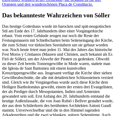
Orangen und den wunderschönen Placa de Constitucio.
Das bekannteste Wahrzeichen von Sóller
Das heutige Gotteshaus wurde im barocken und spät-neugotischen
Stil am Ende des 17. Jahrhunderts über einer Vorgängerkirche
erbaut. Vom ersten Gebäude zeugen nur noch die Reste der
Festungsmauern mit Schießscharten beim Seiteneingang der Kirche,
die zum Schutz vor türkischen Seeräubern um sie gebaut worden
war. Noch heute feiert man jeden 11. Mai des Jahres das historische
Fest Moros y Cristianos (Mauren und Christen, auch bekannt als Es
Firó de Sóller), um der Abwehr der Piraten zu gedenken. Obwohl
zu dieser Zeit bereits Tonnengewölbe in Mode waren, stattete man
die Iglesia de Sant Bartomeu mit einem kunstvollen
Kreuzrippengewölbe aus. Insgesamt verfügt die Kirche über sieben
Gewölbeabschnitte, die alle mit detailreichen Schlusssteinen verziert
sind. Gleich wie ihr Vorgängerbau wurde auch diese Kirche dem
Heiligen Bartholomäus geweiht, einem der ersten drei Evangelisten,
der als Prediger durch Mesopotamien, Indien und Armenien
gewandert sein soll. Erst Anfang des 20. Jahrhunderts entstand die
heutige Außenfassade, die von Joan Rubió i Bellver gestaltet wurde,
der aus dem Schülerkreis des berühmten Architekten Antoni Gaudí
stammt. Unverwechselbar sind die in den Himmel ragenden
Arkadenreihen und die zwei schlanken, spitzen Seitentürme. Auch