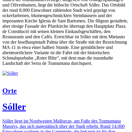
und Olivenhainen, liegt die hübsche Ortschaft Sóller. Das Ortsbild
der rund 8.000 Einwohner zählenden Stadt wird geprägt von
ockerfarbenen, blumengeschmückten Steinhäusern und der
imposanten Kirche Iglesia de Sant Bartomeu. Die filigran gestaltete,
aber riesige Fassade der Pfarrkirche überragt den Hauptplatz Plaza
de Constitució mit seinen kleinen Einkaufsgeschäften, den
Restaurants und den Cafés. Erreichbar ist Sóller mit dem Mietauto
von der Inselhauptstadt Palma über die Straße mit der Bezeichnung
MA-11 in etwa einer halben Stunde. Eine gemütlichere und
abenteuerlichere Variante ist die Fahrt mit der historischen
Schmalspurbahn „Roter Blitz“, mit dem man die traumhafte
Landschaft der Serra de Tramuntana durchquert.
Orte
Sóller
Sóller liegt im Nordwesten Mallorcas, am Fuße des Tramuntana
Massivs, das sich majestätisch über der Stadt erhebt. Rund 14.000
Einwohner wohnen in der Gemeinde, die bekannt ist für ihre