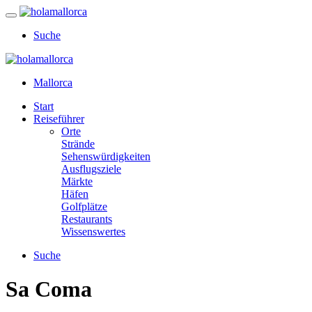
Suche
Mallorca
Start
Reiseführer
Orte
Strände
Sehenswürdigkeiten
Ausflugsziele
Märkte
Häfen
Golfplätze
Restaurants
Wissenswertes
Suche
Sa Coma