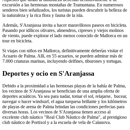
excursión a las hermosas montañas de Tramuntana. En numerosos
senderos bien señalizados, los turistas pueden descubrir la belleza de
la naturaleza y la rica flora y fauna de la isla.
Además, S'Aranjassa invita a hacer maravillosos paseos en bicicleta.
Pasando por idílicos olivares, almendros, cipreses y viejos molinos
de viento, puede explorar el lado menos conocido de Mallorca en un
tour en bicicleta.
Si viajas con niños en Mallorca, definitivamente deberías visitar el
Acuario de Palma. Allí, en 55 acuarios, se pueden admirar más de
7.000 criaturas marinas, incluyendo delfines, tiburones y tortugas.
Deportes y ocio en S'Aranjassa
Debido a la proximidad a las hermosas playas de la bahía de Palma,
los vecinos de S'Aranjassa se benefician de una amplia oferta de
deportes acuáticos. Ya sea para nadar, tomar el sol, relajarse, bucear,
navegar o hacer windsurf, el agua turquesa brillante y los kilómetros
de playas de arena de Palma brindan las condiciones perfectas para
diversas horas. Los vecinos de S'Aranjassa tienen acceso al
excelente club náutico "Real Club Náutico de Palma", al prestigioso
club náutico de Portixol y a la escuela de vela de Calanova.