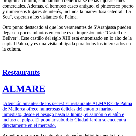
programa cultural, sino también beneficiarse de las lujosas calles
comerciales. Además, el hermoso casco antiguo, el pintoresco puerto
y numerosos lugares de interés, incluida la maravillosa catedral "La
Seu", esperan a los visitantes de Palma.
Otro punto destacado al que los veraneantes de S'Aranjassa pueden
llegar en pocos minutos en coche es el impresionante "Castell de
Bellver". Este castillo del siglo XIII está entronizado en lo alto de la
capital Palma, y es una visita obligada para todos los interesados en
la cultura.
Restaurants
ALMARE
¡Atención amantes de los peces! El restaurante ALMARE de Palma
de Mallorca ofrece numerosas delicias del entorno marino
inmediato, desde el besugo hasta la lubina, el salmón o el atún e
incluso el pulpo. El popular suburbio Ciudad Jardín se encuentra
directamente en el mercado.
Aquellos que aman la naturaleza deberían definitivamente ir de