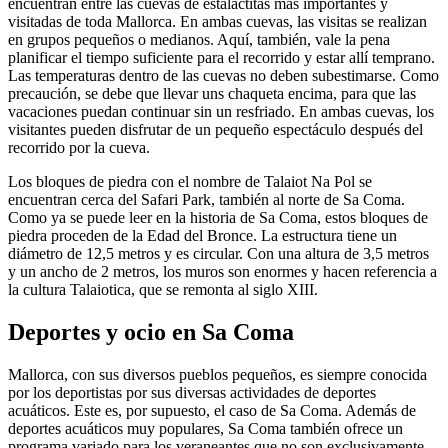
encuentran entre las cuevas de estalactitas más importantes y
visitadas de toda Mallorca. En ambas cuevas, las visitas se realizan
en grupos pequeños o medianos. Aquí, también, vale la pena
planificar el tiempo suficiente para el recorrido y estar allí temprano.
Las temperaturas dentro de las cuevas no deben subestimarse. Como
precaución, se debe que llevar uns chaqueta encima, para que las
vacaciones puedan continuar sin un resfriado. En ambas cuevas, los
visitantes pueden disfrutar de un pequeño espectáculo después del
recorrido por la cueva.
Los bloques de piedra con el nombre de Talaiot Na Pol se
encuentran cerca del Safari Park, también al norte de Sa Coma.
Como ya se puede leer en la historia de Sa Coma, estos bloques de
piedra proceden de la Edad del Bronce. La estructura tiene un
diámetro de 12,5 metros y es circular. Con una altura de 3,5 metros
y un ancho de 2 metros, los muros son enormes y hacen referencia a
la cultura Talaiotica, que se remonta al siglo XIII.
Deportes y ocio en Sa Coma
Mallorca, con sus diversos pueblos pequeños, es siempre conocida
por los deportistas por sus diversas actividades de deportes
acuáticos. Este es, por supuesto, el caso de Sa Coma. Además de
deportes acuáticos muy populares, Sa Coma también ofrece un
programa variado para los veraneantes que no son exclusivamente