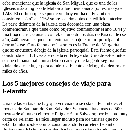
cabe mencionar que la iglesia de San Miguel, que es una de las
iglesias más antiguas de Mallorca fue mencionada por escrito ya en
1248. El edificio que se puede ver hoy en día en Felanitx se
construyó "sólo" en 1762 sobre los cimientos del edificio anterior.
La parte delantera de la iglesia está decorada con una placa
conmemorativa que tiene como objetivo conmemorar el año 1844 y
una tragedia relacionada con él: en uno de los días de Pascua de ese
año, 440 personas quedaron enterradas bajo el muro principal al
derrumbarse. Otro fenómeno histórico es la Fuente de Margarita,
que se encuentra debajo de la iglesia parroquial. Esta fuente que fue
construida en 1831, está envuelta en la leyenda. Uno de estos mitos
es que el manantial nunca debe secarse y que la gente seguirá
viniendo a este lugar para admirar la Fuente de Margarita dentro de
miles de años.
Los 5 mejores consejos de viaje para
Felanitx
Una de las vistas que hay que ver cuando se está en Felanitx es el
monasterio Santuari de Sant Salvador. Se encuentra a más de 500
metros de altura en el monte Puig de Sant Salvador, por lo tanto muy
cerca de Felanitx. Es fácil llegar incluso para los turistas que no
están familiarizados con la zona tomando la carretera Felanitx -
Portocolom. El sinuoso camino hacia el monasterio termina en un