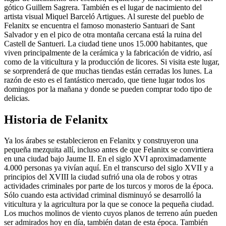
gótico Guillem Sagrera. También es el lugar de nacimiento del
artista visual Miquel Barceló Artigues. Al sureste del pueblo de
Felanitx se encuentra el famoso monasterio Santuari de Sant
Salvador y en el pico de otra montaña cercana está la ruina del
Castell de Santueri. La ciudad tiene unos 15.000 habitantes, que
viven principalmente de la cerámica y la fabricación de vidrio, así
como de la viticultura y la producción de licores. Si visita este lugar,
se sorprenderá de que muchas tiendas están cerradas los lunes. La
razón de esto es el fantástico mercado, que tiene lugar todos los
domingos por la mañana y donde se pueden comprar todo tipo de
delicias.
Historia de Felanitx
Ya los árabes se establecieron en Felanitx y construyeron una
pequeña mezquita allí, incluso antes de que Felanitx se convirtiera
en una ciudad bajo Jaume II. En el siglo XVI aproximadamente
4.000 personas ya vivían aquí. En el transcurso del siglo XVII y a
principios del XVIII la ciudad sufrió una ola de robos y otras
actividades criminales por parte de los turcos y moros de la época.
Sólo cuando esta actividad criminal disminuyó se desarrolló la
viticultura y la agricultura por la que se conoce la pequeña ciudad.
Los muchos molinos de viento cuyos planos de terreno aún pueden
ser admirados hoy en día, también datan de esta época. También