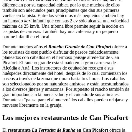
diferencian por su capacidad cúbica por lo que muchos de ellos
también son adecuados para principiantes que dan sus primeras
vueltas en la pista. Entre los vehículos más pequeños también hay
un llamado
kart
infantil que con sus 2 cv sólo alcanza una velocidad
máxima de 25 km/h. Una tribuna libre permite seguir la acción en
las pistas de carreras. También hay una cafetería y un pequeño
parque infantil en el local.
Durante muchos años el
Rancho Grande de Can Picafort
ofrece a
los touristas de este pueblo disfrutar de paseos cuidadosamente
planeados con caballos en el hermoso paisaje alrededor de Can
Picafort. El rancho grande está situado en la gran carretera de
Alcúdia a Artá. Los instructores de equitación recogen a sus
huéspedes directamente del hotel, después de lo cual comienzan los
paseos a través de la zona que duran hasta tres horas. Los caballos
son seleccionados por su naturaleza amistosa y están acostumbrados
a los diversos jinetes y amazonas. Por supuesto el rancho también da
gran importancia a la buena salud y el cuidado de sus animales.
Durante su "pausa para el almuerzo" los caballos pueden relajarse y
moverse libremente en la granja.
Los mejores restaurantes de Can Picafort
El
restaurante
La Terracita de Rapha
en Can Picafort
ofrece la