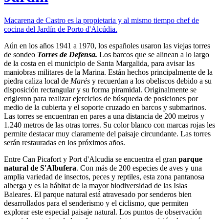
Macarena de Castro es la propietaria y al mismo tiempo chef de
cocina del Jardín de Porto d'Alcúdia.
Aún en los años 1941 a 1970, los españoles usaron las viejas torres
de sondeo
Torres de Defensa.
Los barcos que se alinean a lo largo
de la costa en el municipio de Santa Margalida, para avisar las
maniobras militares de la Marina. Están hechos principalmente de la
piedra caliza local de
Marés
y recuerdan a los obeliscos debido a su
disposición rectangular y su forma piramidal. Originalmente se
erigieron para realizar ejercicios de búsqueda de posiciones por
medio de la cubierta y el soporte cruzado en barcos y submarinos.
Las torres se encuentran en pares a una distancia de 200 metros y
1.240 metros de las otras torres. Su color blanco con marcas rojas les
permite destacar muy claramente del paisaje circundante. Las torres
serán restauradas en los próximos años.
Entre Can Picafort y Port d'Alcudia se encuentra el gran
parque
natural de S'Albufera
. Con más de 200 especies de aves y una
amplia variedad de insectos, peces y reptiles, esta zona pantanosa
alberga y es la hábitat de la mayor biodiversidad de las Islas
Baleares. El parque natural está atravesado por senderos bien
desarrollados para el senderismo y el ciclismo, que permiten
explorar este especial paisaje natural. Los puntos de observación