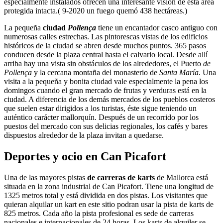
especialmente instalados ofrecen una interesante visión de esta área
protegida intacta.( 9-2020 un fuego quemó
438 hectáreas.)
La pequeña
ciudad
Pollença
tiene un encantador casco antiguo con
numerosas calles estrechas. Las pintorescas vistas de los edificios
históricos de la ciudad se abren desde muchos puntos. 365 pasos
conducen desde la plaza central hasta el calvario local. Desde allí
arriba hay una vista sin obstáculos de los alrededores, el Puerto
de
Pollença
y la cercana montaña del monasterio de
Santa María
. Una
visita a la pequeña y bonita ciudad vale especialmente la pena los
domingos cuando el gran mercado de frutas y verduras está en la
ciudad. A diferencia de los demás mercados de los pueblos costeros
que suelen estar dirigidos a los turistas, éste sigue teniendo un
auténtico carácter mallorquín. Después de un recorrido por los
puestos del mercado con sus delicias regionales, los cafés y bares
dispuestos alrededor de la plaza invitan a quedarse.
Deportes y ocio en Can Picafort
Una de las mayores pistas
de carreras de karts
de Mallorca está
situada en la zona industrial de Can Picafort. Tiene una longitud de
1325 metros total y está dividida en dos pistas. Los visitantes que
quieran alquilar un kart en este sitio podran usar la pista de karts de
825 metros. Cada año la pista profesional es sede de carreras
nacionales e internacionales de 24 horas. Los karts de alquiler se