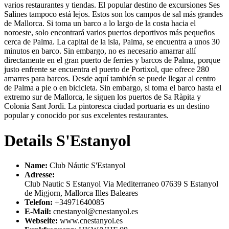
varios restaurantes y tiendas. El popular destino de excursiones Ses
Salines tampoco está lejos. Estos son los campos de sal más grandes
de Mallorca. Si toma un barco a lo largo de la costa hacia el
noroeste, solo encontrará varios puertos deportivos más pequeños
cerca de Palma. La capital de la isla, Palma, se encuentra a unos 30
minutos en barco. Sin embargo, no es necesario amarrar allí
directamente en el gran puerto de ferries y barcos de Palma, porque
justo enfrente se encuentra el puerto de Portixol, que ofrece 280
amarres para barcos. Desde aquí también se puede llegar al centro
de Palma a pie o en bicicleta. Sin embargo, si toma el barco hasta el
extremo sur de Mallorca, le siguen los puertos de Sa Ràpita y
Colonia Sant Jordi. La pintoresca ciudad portuaria es un destino
popular y conocido por sus excelentes restaurantes.
Details S'Estanyol
Name:
Club Náutic S'Estanyol
Adresse:
Club Nautic S Estanyol Via Mediterraneo 07639 S Estanyol
de Migjorn, Mallorca Illes Baleares
Telefon:
+34971640085
E-Mail:
cnestanyol@cnestanyol.es
Webseite:
www.cnestanyol.es