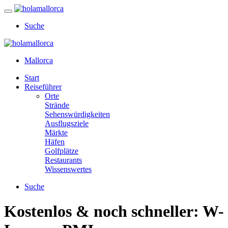
Suche
Mallorca
Start
Reiseführer
Orte
Strände
Sehenswürdigkeiten
Ausflugsziele
Märkte
Häfen
Golfplätze
Restaurants
Wissenswertes
Suche
Kostenlos & noch schneller: W-